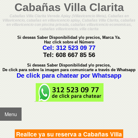
Cabañas Villa Clarita
Cabañas Villa Clarita Vereda Apiay (Villavicencio Meta), Cabañas en
Villavicencio, cabañas en villavicencio apiay, Cabañas Villa Clarita, cabañas
en villavicencio con piscina privada, cabañas villavicencio economicas,
cabañas villavicencio, villa clarita
Si deseas Saber Disponibilidad y/o precios, Marca Ya.
Haz click sobre el Número
Cel:
312 523 09 77
Tel:
608 667 85 56
Si deseas Saber Disponibilidad y/o precios,
De click para sobre la imagen para comunicarte a través de Whatsapp
De click para chatear por Whatsapp
.
Menu
Realice ya su reserva a Cabañas Villa