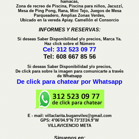
hamacas,
Zona de recreo de Piscina, Piscina para niños, Jacuzzí,
Mesa de Ping Pong, Rana, Mini Tejo, Juegos de Mesa
Parqueadero, Amplias Zonas Verdes,
Ubicado en la vereda Apiay. Camellón el Consorcio
INFORMES Y RESERVAS:
Si deseas Saber Disponibilidad y/o precios, Marca Ya.
Haz click sobre el Número
Cel:
312 523 09 77
Tel:
608 667 85 56
Si deseas Saber Disponibilidad y/o precios,
De click para sobre la imagen para comunicarte a través
de Whatsapp
De click para chatear por Whatsapp
.
E - mail: villaclarita.buganviles@gmail.com
GPS: 4°06'04.9"N 73°33'24.9"W
VILLAVICENCIO META
Siguenos en: